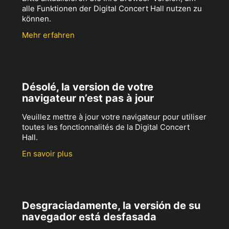
alle Funktionen der Digital Concert Hall nutzen zu
können.
Mehr erfahren
Désolé, la version de votre
navigateur n’est pas à jour
Veuillez mettre à jour votre navigateur pour utiliser
toutes les fonctionnalités de la Digital Concert
Hall.
En savoir plus
Desgraciadamente, la versión de su
navegador está desfasada