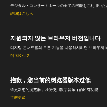
デジタル・コンサートホールの全ての機能をご利用いた
詳細はこちら
지원되지 않는 브라우저 버전입니다
디지털 콘서트홀의 모든 기능을 사용하시려면 브라우저 
더 알아보기
抱歉，您当前的浏览器版本过低
请更新您的浏览器，以便使用数字音乐厅的所有功能。
了解更多