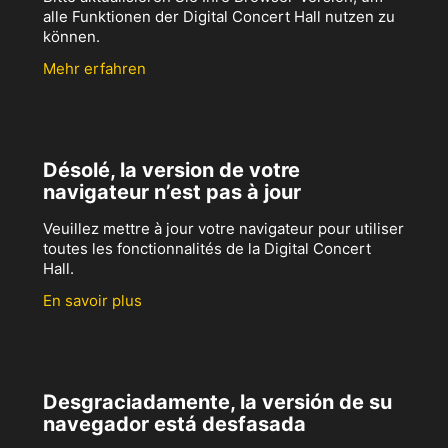
alle Funktionen der Digital Concert Hall nutzen zu
können.
Mehr erfahren
Désolé, la version de votre
navigateur n’est pas à jour
Veuillez mettre à jour votre navigateur pour utiliser
toutes les fonctionnalités de la Digital Concert
Hall.
En savoir plus
Desgraciadamente, la versión de su
navegador está desfasada