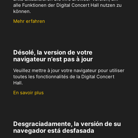
alle Funktionen der Digital Concert Hall nutzen zu
können.
Mehr erfahren
Désolé, la version de votre
navigateur n’est pas à jour
Veuillez mettre à jour votre navigateur pour utiliser
toutes les fonctionnalités de la Digital Concert
Hall.
En savoir plus
Desgraciadamente, la versión de su
navegador está desfasada