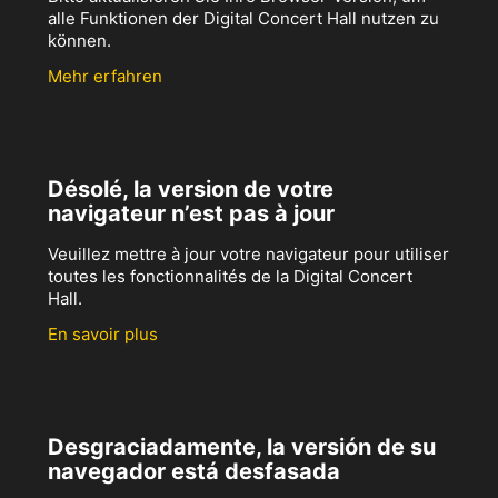
alle Funktionen der Digital Concert Hall nutzen zu
können.
Mehr erfahren
Désolé, la version de votre
navigateur n’est pas à jour
Veuillez mettre à jour votre navigateur pour utiliser
toutes les fonctionnalités de la Digital Concert
Hall.
En savoir plus
Desgraciadamente, la versión de su
navegador está desfasada