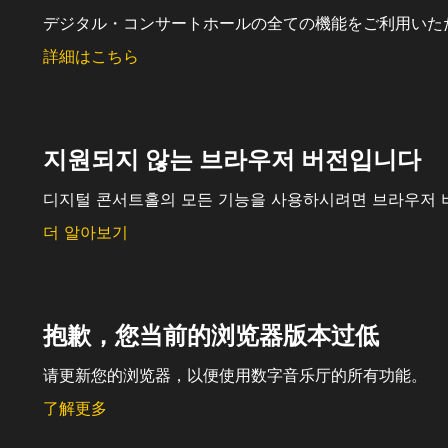
デジタル・コンサートホールの全ての機能をご利用いた
詳細はこちら
지원되지 않는 브라우저 버전입니다
디지털 콘서트홀의 모든 기능을 사용하시려면 브라우저 
더 알아보기
抱歉，您当前的浏览器版本过低
请更新您的浏览器，以便使用数字音乐厅的所有功能。
了解更多