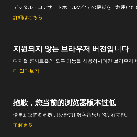
デジタル・コンサートホールの全ての機能をご利用いた
詳細はこちら
지원되지 않는 브라우저 버전입니다
디지털 콘서트홀의 모든 기능을 사용하시려면 브라우저 
더 알아보기
抱歉，您当前的浏览器版本过低
请更新您的浏览器，以便使用数字音乐厅的所有功能。
了解更多