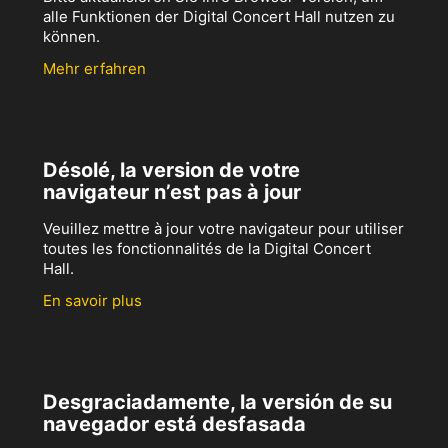
alle Funktionen der Digital Concert Hall nutzen zu
können.
Mehr erfahren
Désolé, la version de votre
navigateur n’est pas à jour
Veuillez mettre à jour votre navigateur pour utiliser
toutes les fonctionnalités de la Digital Concert
Hall.
En savoir plus
Desgraciadamente, la versión de su
navegador está desfasada