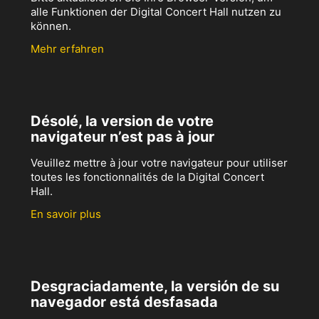
alle Funktionen der Digital Concert Hall nutzen zu
können.
Mehr erfahren
Désolé, la version de votre
navigateur n’est pas à jour
Veuillez mettre à jour votre navigateur pour utiliser
toutes les fonctionnalités de la Digital Concert
Hall.
En savoir plus
Desgraciadamente, la versión de su
navegador está desfasada