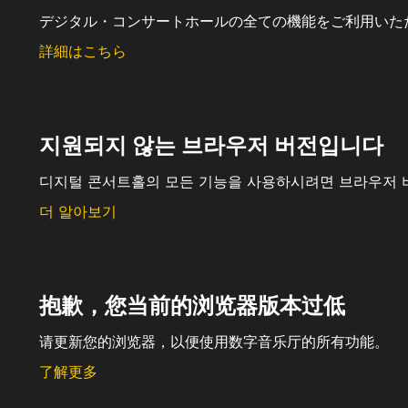
デジタル・コンサートホールの全ての機能をご利用いた
詳細はこちら
지원되지 않는 브라우저 버전입니다
디지털 콘서트홀의 모든 기능을 사용하시려면 브라우저 
더 알아보기
抱歉，您当前的浏览器版本过低
请更新您的浏览器，以便使用数字音乐厅的所有功能。
了解更多