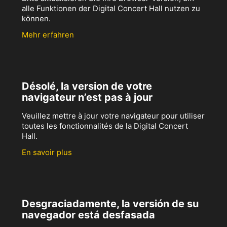
alle Funktionen der Digital Concert Hall nutzen zu
können.
Mehr erfahren
Désolé, la version de votre
navigateur n’est pas à jour
Veuillez mettre à jour votre navigateur pour utiliser
toutes les fonctionnalités de la Digital Concert
Hall.
En savoir plus
Desgraciadamente, la versión de su
navegador está desfasada