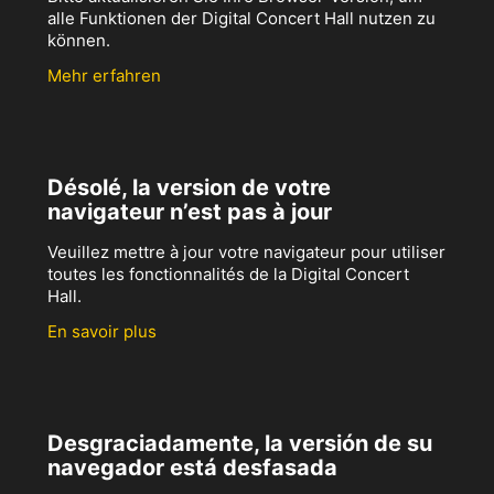
alle Funktionen der Digital Concert Hall nutzen zu
können.
Mehr erfahren
Désolé, la version de votre
navigateur n’est pas à jour
Veuillez mettre à jour votre navigateur pour utiliser
toutes les fonctionnalités de la Digital Concert
Hall.
En savoir plus
Desgraciadamente, la versión de su
navegador está desfasada