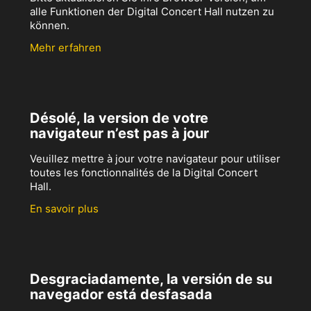
alle Funktionen der Digital Concert Hall nutzen zu
können.
Mehr erfahren
Désolé, la version de votre
navigateur n’est pas à jour
Veuillez mettre à jour votre navigateur pour utiliser
toutes les fonctionnalités de la Digital Concert
Hall.
En savoir plus
Desgraciadamente, la versión de su
navegador está desfasada