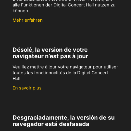
alle Funktionen der Digital Concert Hall nutzen zu
können.
Mehr erfahren
Désolé, la version de votre
navigateur n’est pas à jour
Veuillez mettre à jour votre navigateur pour utiliser
toutes les fonctionnalités de la Digital Concert
Hall.
En savoir plus
Desgraciadamente, la versión de su
navegador está desfasada