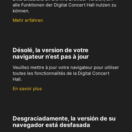
alle Funktionen der Digital Concert Hall nutzen zu
können.
Mehr erfahren
Désolé, la version de votre
navigateur n’est pas à jour
Veuillez mettre à jour votre navigateur pour utiliser
toutes les fonctionnalités de la Digital Concert
Hall.
En savoir plus
Desgraciadamente, la versión de su
navegador está desfasada