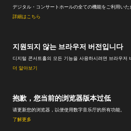
デジタル・コンサートホールの全ての機能をご利用いた
詳細はこちら
지원되지 않는 브라우저 버전입니다
디지털 콘서트홀의 모든 기능을 사용하시려면 브라우저 
더 알아보기
抱歉，您当前的浏览器版本过低
请更新您的浏览器，以便使用数字音乐厅的所有功能。
了解更多