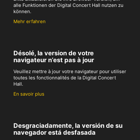
alle Funktionen der Digital Concert Hall nutzen zu
können.
Mehr erfahren
Désolé, la version de votre
navigateur n’est pas à jour
Veuillez mettre à jour votre navigateur pour utiliser
toutes les fonctionnalités de la Digital Concert
Hall.
En savoir plus
Desgraciadamente, la versión de su
navegador está desfasada