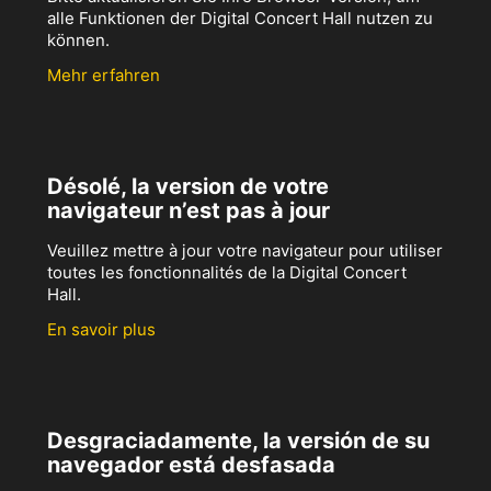
alle Funktionen der Digital Concert Hall nutzen zu
können.
Mehr erfahren
Désolé, la version de votre
navigateur n’est pas à jour
Veuillez mettre à jour votre navigateur pour utiliser
toutes les fonctionnalités de la Digital Concert
Hall.
En savoir plus
Desgraciadamente, la versión de su
navegador está desfasada