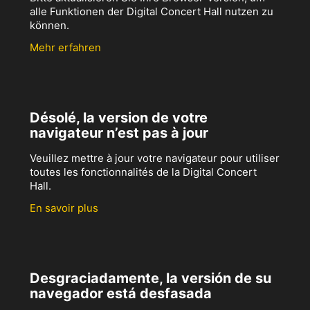
alle Funktionen der Digital Concert Hall nutzen zu
können.
Mehr erfahren
Désolé, la version de votre
navigateur n’est pas à jour
Veuillez mettre à jour votre navigateur pour utiliser
toutes les fonctionnalités de la Digital Concert
Hall.
En savoir plus
Desgraciadamente, la versión de su
navegador está desfasada