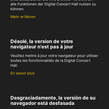
alle Funktionen der Digital Concert Hall nutzen zu
können.
Mehr erfahren
Désolé, la version de votre
navigateur n’est pas à jour
Veuillez mettre à jour votre navigateur pour utiliser
toutes les fonctionnalités de la Digital Concert
Hall.
En savoir plus
Desgraciadamente, la versión de su
navegador está desfasada