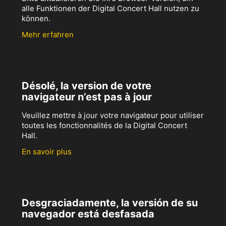
alle Funktionen der Digital Concert Hall nutzen zu
können.
Mehr erfahren
Désolé, la version de votre
navigateur n’est pas à jour
Veuillez mettre à jour votre navigateur pour utiliser
toutes les fonctionnalités de la Digital Concert
Hall.
En savoir plus
Desgraciadamente, la versión de su
navegador está desfasada