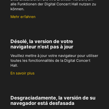
alle Funktionen der Digital Concert Hall nutzen zu
können.
Mehr erfahren
Désolé, la version de votre
navigateur n’est pas à jour
Veuillez mettre à jour votre navigateur pour utiliser
toutes les fonctionnalités de la Digital Concert
Hall.
En savoir plus
Desgraciadamente, la versión de su
navegador está desfasada