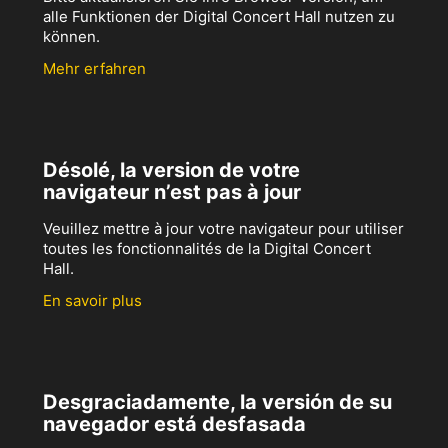
alle Funktionen der Digital Concert Hall nutzen zu
können.
Mehr erfahren
Désolé, la version de votre
navigateur n’est pas à jour
Veuillez mettre à jour votre navigateur pour utiliser
toutes les fonctionnalités de la Digital Concert
Hall.
En savoir plus
Desgraciadamente, la versión de su
navegador está desfasada