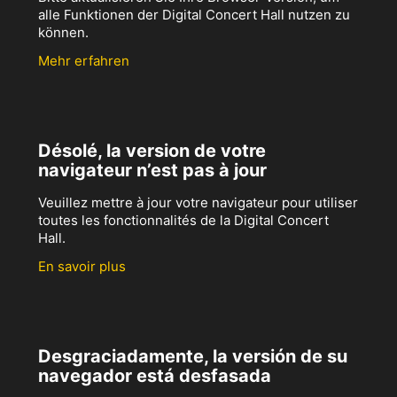
alle Funktionen der Digital Concert Hall nutzen zu
können.
Mehr erfahren
Désolé, la version de votre
navigateur n’est pas à jour
Veuillez mettre à jour votre navigateur pour utiliser
toutes les fonctionnalités de la Digital Concert
Hall.
En savoir plus
Desgraciadamente, la versión de su
navegador está desfasada