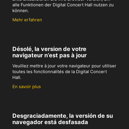
alle Funktionen der Digital Concert Hall nutzen zu
können.
Mehr erfahren
Désolé, la version de votre
navigateur n’est pas à jour
Veuillez mettre à jour votre navigateur pour utiliser
toutes les fonctionnalités de la Digital Concert
Hall.
En savoir plus
Desgraciadamente, la versión de su
navegador está desfasada