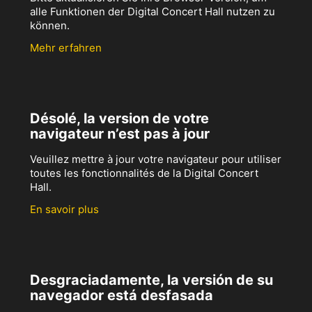
alle Funktionen der Digital Concert Hall nutzen zu
können.
Mehr erfahren
Désolé, la version de votre
navigateur n’est pas à jour
Veuillez mettre à jour votre navigateur pour utiliser
toutes les fonctionnalités de la Digital Concert
Hall.
En savoir plus
Desgraciadamente, la versión de su
navegador está desfasada