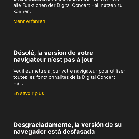
alle Funktionen der Digital Concert Hall nutzen zu
können.
Mehr erfahren
Désolé, la version de votre
navigateur n’est pas à jour
Veuillez mettre à jour votre navigateur pour utiliser
toutes les fonctionnalités de la Digital Concert
Hall.
En savoir plus
Desgraciadamente, la versión de su
navegador está desfasada