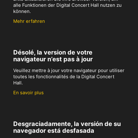
alle Funktionen der Digital Concert Hall nutzen zu
können.
Mehr erfahren
Désolé, la version de votre
navigateur n’est pas à jour
Veuillez mettre à jour votre navigateur pour utiliser
toutes les fonctionnalités de la Digital Concert
Hall.
En savoir plus
Desgraciadamente, la versión de su
navegador está desfasada