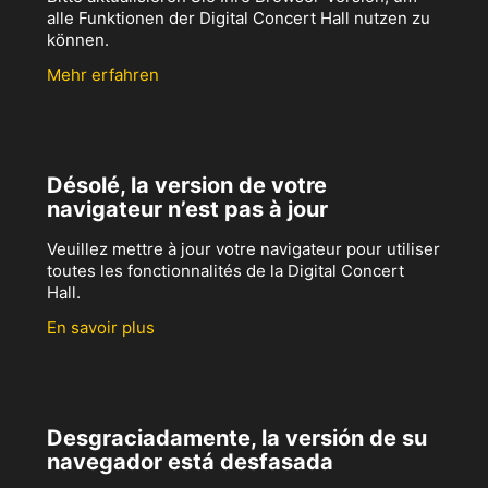
alle Funktionen der Digital Concert Hall nutzen zu
können.
Mehr erfahren
Désolé, la version de votre
navigateur n’est pas à jour
Veuillez mettre à jour votre navigateur pour utiliser
toutes les fonctionnalités de la Digital Concert
Hall.
En savoir plus
Desgraciadamente, la versión de su
navegador está desfasada