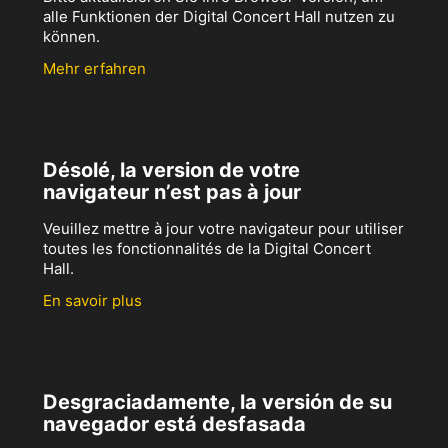
alle Funktionen der Digital Concert Hall nutzen zu
können.
Mehr erfahren
Désolé, la version de votre
navigateur n’est pas à jour
Veuillez mettre à jour votre navigateur pour utiliser
toutes les fonctionnalités de la Digital Concert
Hall.
En savoir plus
Desgraciadamente, la versión de su
navegador está desfasada