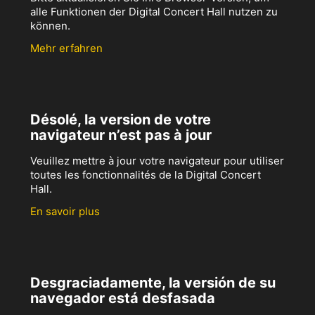
alle Funktionen der Digital Concert Hall nutzen zu
können.
Mehr erfahren
Désolé, la version de votre
navigateur n’est pas à jour
Veuillez mettre à jour votre navigateur pour utiliser
toutes les fonctionnalités de la Digital Concert
Hall.
En savoir plus
Desgraciadamente, la versión de su
navegador está desfasada