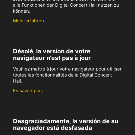
alle Funktionen der Digital Concert Hall nutzen zu
können.
Mehr erfahren
Désolé, la version de votre
navigateur n’est pas à jour
Veuillez mettre à jour votre navigateur pour utiliser
toutes les fonctionnalités de la Digital Concert
Hall.
En savoir plus
Desgraciadamente, la versión de su
navegador está desfasada