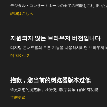
デジタル・コンサートホールの全ての機能をご利用いた
詳細はこちら
지원되지 않는 브라우저 버전입니다
디지털 콘서트홀의 모든 기능을 사용하시려면 브라우저 
더 알아보기
抱歉，您当前的浏览器版本过低
请更新您的浏览器，以便使用数字音乐厅的所有功能。
了解更多