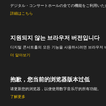
デジタル・コンサートホールの全ての機能をご利用いた
詳細はこちら
지원되지 않는 브라우저 버전입니다
디지털 콘서트홀의 모든 기능을 사용하시려면 브라우저 
더 알아보기
抱歉，您当前的浏览器版本过低
请更新您的浏览器，以便使用数字音乐厅的所有功能。
了解更多