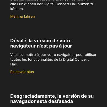
alle Funktionen der Digital Concert Hall nutzen zu
können.
Mehr erfahren
Désolé, la version de votre
navigateur n’est pas à jour
Veuillez mettre à jour votre navigateur pour utiliser
toutes les fonctionnalités de la Digital Concert
Hall.
En savoir plus
Desgraciadamente, la versión de su
navegador está desfasada