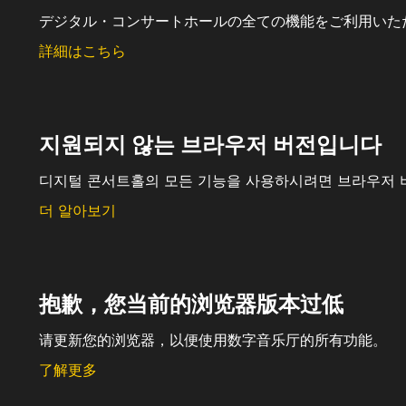
デジタル・コンサートホールの全ての機能をご利用いた
詳細はこちら
지원되지 않는 브라우저 버전입니다
디지털 콘서트홀의 모든 기능을 사용하시려면 브라우저 
더 알아보기
抱歉，您当前的浏览器版本过低
请更新您的浏览器，以便使用数字音乐厅的所有功能。
了解更多