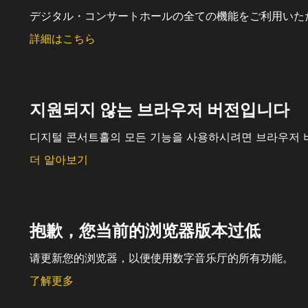
デジタル・コンサートホールの全ての機能をご利用いた
詳細はこちら
지원되지 않는 브라우저 버전입니다
디지털 콘서트홀의 모든 기능을 사용하시려면 브라우저 
더 알아보기
抱歉，您当前的浏览器版本过低
请更新您的浏览器，以便使用数字音乐厅的所有功能。
了解更多