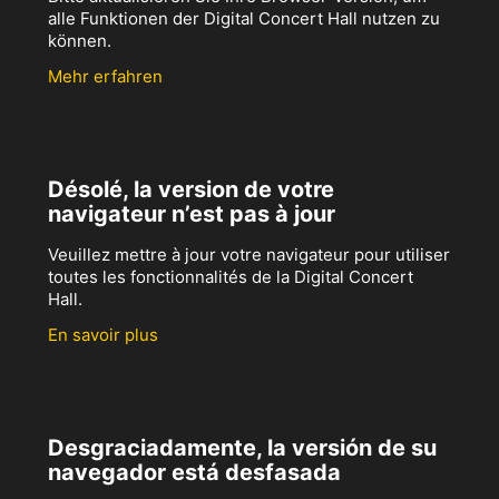
alle Funktionen der Digital Concert Hall nutzen zu
können.
Mehr erfahren
Désolé, la version de votre
navigateur n’est pas à jour
Veuillez mettre à jour votre navigateur pour utiliser
toutes les fonctionnalités de la Digital Concert
Hall.
En savoir plus
Desgraciadamente, la versión de su
navegador está desfasada