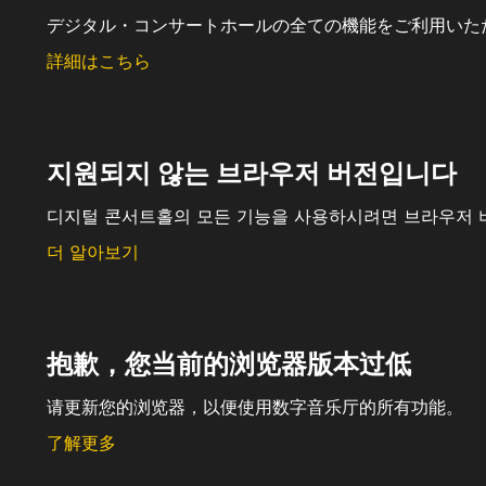
デジタル・コンサートホールの全ての機能をご利用いた
詳細はこちら
지원되지 않는 브라우저 버전입니다
디지털 콘서트홀의 모든 기능을 사용하시려면 브라우저 
더 알아보기
抱歉，您当前的浏览器版本过低
请更新您的浏览器，以便使用数字音乐厅的所有功能。
了解更多