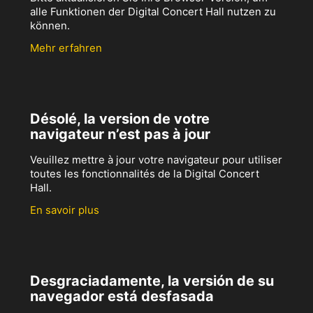
alle Funktionen der Digital Concert Hall nutzen zu
können.
Mehr erfahren
Désolé, la version de votre
navigateur n’est pas à jour
Veuillez mettre à jour votre navigateur pour utiliser
toutes les fonctionnalités de la Digital Concert
Hall.
En savoir plus
Desgraciadamente, la versión de su
navegador está desfasada