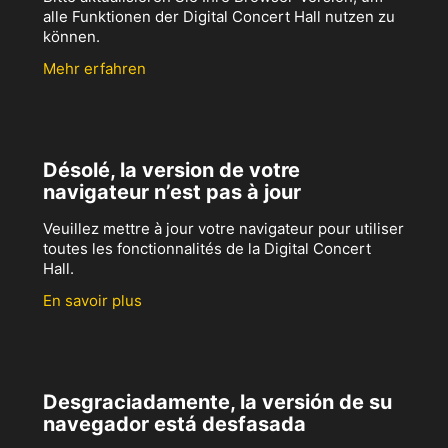
alle Funktionen der Digital Concert Hall nutzen zu
können.
Mehr erfahren
Désolé, la version de votre
navigateur n’est pas à jour
Veuillez mettre à jour votre navigateur pour utiliser
toutes les fonctionnalités de la Digital Concert
Hall.
En savoir plus
Desgraciadamente, la versión de su
navegador está desfasada