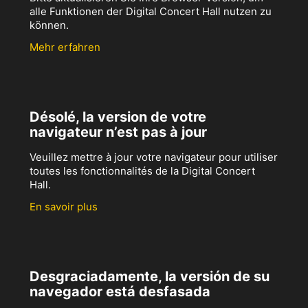
alle Funktionen der Digital Concert Hall nutzen zu
können.
Mehr erfahren
Désolé, la version de votre
navigateur n’est pas à jour
Veuillez mettre à jour votre navigateur pour utiliser
toutes les fonctionnalités de la Digital Concert
Hall.
En savoir plus
Desgraciadamente, la versión de su
navegador está desfasada