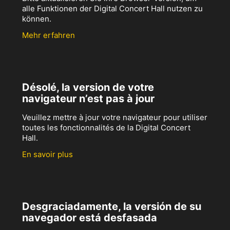
alle Funktionen der Digital Concert Hall nutzen zu
können.
Mehr erfahren
Désolé, la version de votre
navigateur n’est pas à jour
Veuillez mettre à jour votre navigateur pour utiliser
toutes les fonctionnalités de la Digital Concert
Hall.
En savoir plus
Desgraciadamente, la versión de su
navegador está desfasada