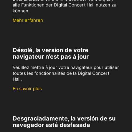
alle Funktionen der Digital Concert Hall nutzen zu
können.
Mehr erfahren
Désolé, la version de votre
navigateur n’est pas à jour
Veuillez mettre à jour votre navigateur pour utiliser
toutes les fonctionnalités de la Digital Concert
Hall.
En savoir plus
Desgraciadamente, la versión de su
navegador está desfasada