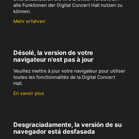
alle Funktionen der Digital Concert Hall nutzen zu
können.
Mehr erfahren
Désolé, la version de votre
navigateur n’est pas à jour
Veuillez mettre à jour votre navigateur pour utiliser
toutes les fonctionnalités de la Digital Concert
Hall.
En savoir plus
Desgraciadamente, la versión de su
navegador está desfasada