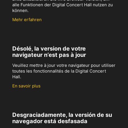
alle Funktionen der Digital Concert Hall nutzen zu
können.
Mehr erfahren
Désolé, la version de votre
navigateur n’est pas à jour
Veuillez mettre à jour votre navigateur pour utiliser
toutes les fonctionnalités de la Digital Concert
Hall.
En savoir plus
Desgraciadamente, la versión de su
navegador está desfasada