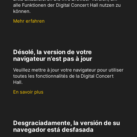
alle Funktionen der Digital Concert Hall nutzen zu
können.
Mehr erfahren
Désolé, la version de votre
navigateur n’est pas à jour
Veuillez mettre à jour votre navigateur pour utiliser
toutes les fonctionnalités de la Digital Concert
Hall.
En savoir plus
Desgraciadamente, la versión de su
navegador está desfasada