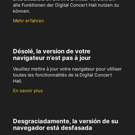
alle Funktionen der Digital Concert Hall nutzen zu
können.
Mehr erfahren
Désolé, la version de votre
navigateur n’est pas à jour
Veuillez mettre à jour votre navigateur pour utiliser
toutes les fonctionnalités de la Digital Concert
Hall.
En savoir plus
Desgraciadamente, la versión de su
navegador está desfasada