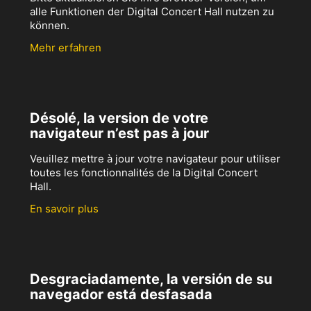
alle Funktionen der Digital Concert Hall nutzen zu
können.
Mehr erfahren
Désolé, la version de votre
navigateur n’est pas à jour
Veuillez mettre à jour votre navigateur pour utiliser
toutes les fonctionnalités de la Digital Concert
Hall.
En savoir plus
Desgraciadamente, la versión de su
navegador está desfasada