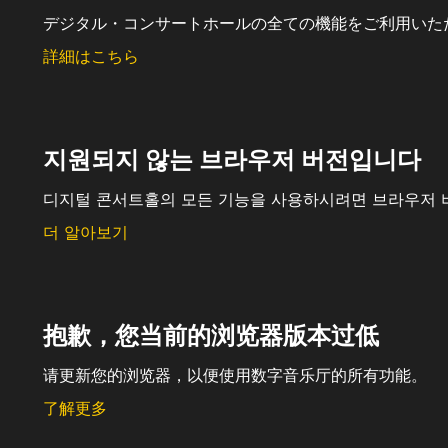
デジタル・コンサートホールの全ての機能をご利用いた
詳細はこちら
지원되지 않는 브라우저 버전입니다
디지털 콘서트홀의 모든 기능을 사용하시려면 브라우저 
더 알아보기
抱歉，您当前的浏览器版本过低
请更新您的浏览器，以便使用数字音乐厅的所有功能。
了解更多